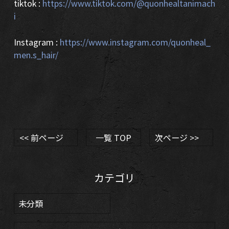
tiktok :
https://www.tiktok.com/@quonhealtanimach
i
Instagram :
https://www.instagram.com/quonheal_
men.s_hair/
<< 前ページ
一覧 TOP
次ページ >>
カテゴリ
未分類