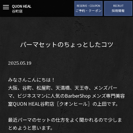
QUON HEAL
t
RESERVE・COUPON
RECRUIT
谷町店
ご予約・クーポン
採用情報
o
g
g
l
e
n
パーマセットのちょっとしたコツ
a
v
i
2025.05.19
g
a
t
みなさんこんにちは！
i
o
大阪、谷町、松屋町、天満橋、天王寺、メンズパー
n
マ、ビジネスマンに人気のBarberShop メンズ専門美容
室QUON HEAL谷町店〖クオンヒール〗の上田です。
最近パーマのセットの仕方をよく聞かれるので少しま
とめようと思います。