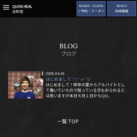
QUON HEAL
t
RESERVE・COUPON
RECRUIT
谷町店
ご予約・クーポン
採用情報
o
g
g
l
e
n
BLOG
a
v
ブログ
i
g
a
2015.04.01
t
はじめまして！(^o^)ﾉ
i
はじめまして！昨年の夏からアルバイトとし
o
て働いていたので知っている方もおられると
n
は思いますが本日４月１日からQU...
一覧 TOP